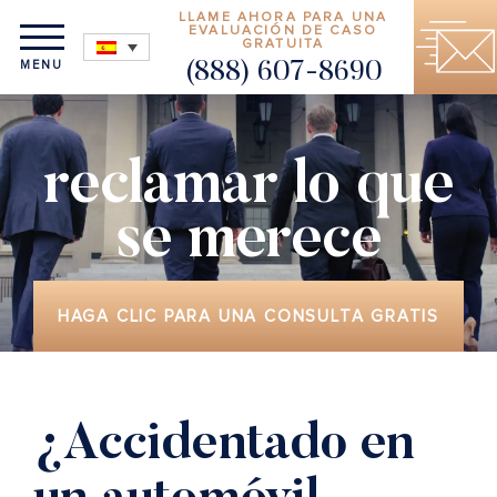
LLAME AHORA PARA UNA
EVALUACIÓN DE CASO
GRATUITA
MENU
(888) 607-8690
reclamar lo que
se merece
HAGA CLIC PARA UNA CONSULTA GRATIS
¿Accidentado en