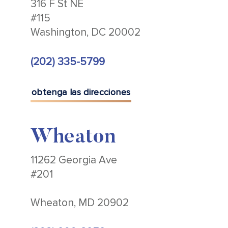
316 F St NE
#115
Washington, DC 20002
(202) 335-5799
obtenga las direcciones
Wheaton
11262 Georgia Ave
#201
Wheaton, MD 20902