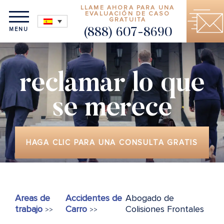
LLAME AHORA PARA UNA
EVALUACIÓN DE CASO
GRATUITA
MENU
(888) 607-8690
reclamar lo que
se merece
HAGA CLIC PARA UNA CONSULTA GRATIS
Areas de
Accidentes de
Abogado de
trabajo
Carro
Colisiones Frontales
>>
>>