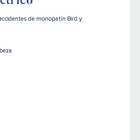
ctrico
accidentes de monopatín Bird y
abeza