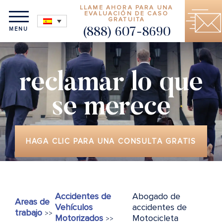
LLAME AHORA PARA UNA
EVALUACIÓN DE CASO
GRATUITA
MENU
(888) 607-8690
reclamar lo que
se merece
HAGA CLIC PARA UNA CONSULTA GRATIS
Accidentes de
Abogado de
Areas de
Vehículos
accidentes de
trabajo
>>
Motorizados
Motocicleta
>>