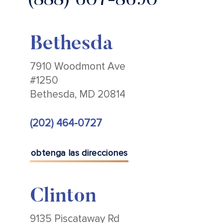
(888) 607-8690
Bethesda
7910 Woodmont Ave
#1250
Bethesda, MD 20814
(202) 464-0727
obtenga las direcciones
Clinton
9135 Piscataway Rd