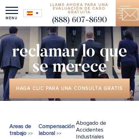
LLAME AHORA PARA UNA
EVALUACIÓN DE CASO
GRATUITA
MENU
(888) 607-8690
reclamar lo que
se merece
HAGA CLIC PARA UNA CONSULTA GRATIS
Abogado de
Areas de
Compensación
Accidentes
trabajo
laboral
>>
>>
Industriales