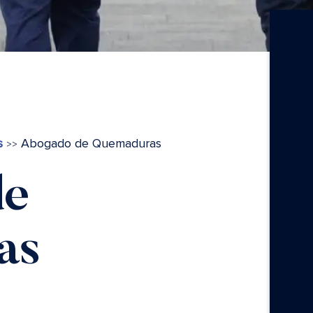
s
Abogado de Quemaduras
>>
de
as