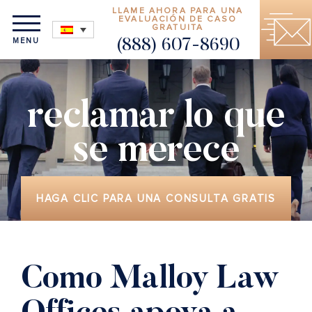
LLAME AHORA PARA UNA
EVALUACIÓN DE CASO
GRATUITA
MENU
(888) 607-8690
reclamar lo que
se merece
HAGA CLIC PARA UNA CONSULTA GRATIS
Como Malloy Law