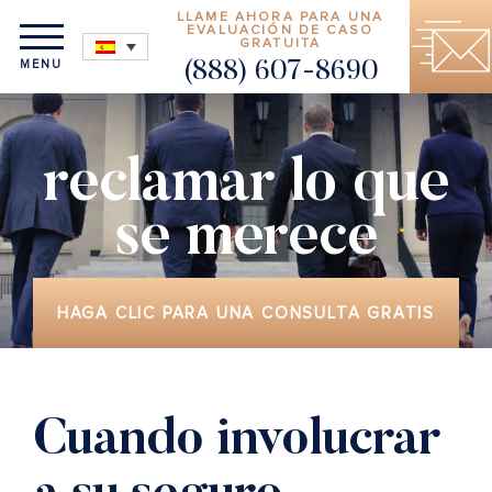
LLAME AHORA PARA UNA
EVALUACIÓN DE CASO
GRATUITA
MENU
(888) 607-8690
reclamar lo que
se merece
HAGA CLIC PARA UNA CONSULTA GRATIS
Cuando involucrar