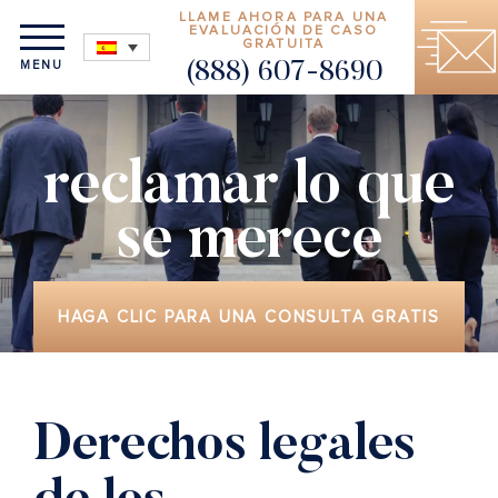
LLAME AHORA PARA UNA
EVALUACIÓN DE CASO
GRATUITA
MENU
(888) 607-8690
reclamar lo que
se merece
HAGA CLIC PARA UNA CONSULTA GRATIS
Derechos legales