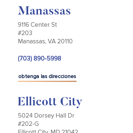
Manassas
9116 Center St
#203
Manassas, VA 20110
(703) 890-5998
obtenga las direcciones
Ellicott City
5024 Dorsey Hall Dr
#202-G
Ellicott City, MD 21042