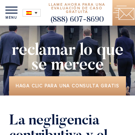
LLAME AHORA PARA UNA
EVALUACIÓN DE CASO
GRATUITA
MENU
(888) 607-8690
reclamar lo que
se merece
HAGA CLIC PARA UNA CONSULTA GRATIS
La negligencia