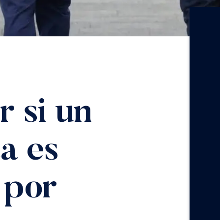
 si un
a es
 por