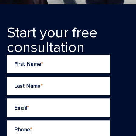
Start your frеe
consultation
First Name
*
Last Name
*
Email
*
Phone
*