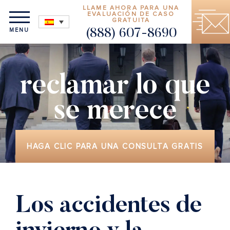
LLAME AHORA PARA UNA
EVALUACIÓN DE CASO
GRATUITA
MENU
(888) 607-8690
reclamar lo que
se merece
HAGA CLIC PARA UNA CONSULTA GRATIS
Los accidentes de