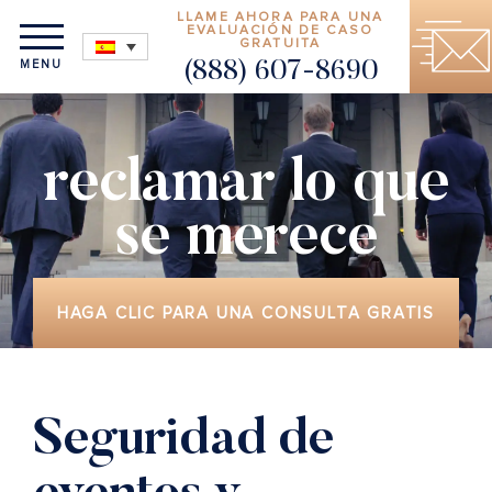
LLAME AHORA PARA UNA
EVALUACIÓN DE CASO
GRATUITA
MENU
(888) 607-8690
reclamar lo que
se merece
HAGA CLIC PARA UNA CONSULTA GRATIS
Seguridad de