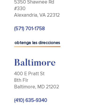
5350 Shawnee Rd
#330
Alexandria, VA 22312
(571) 701-1758
obtenga las direcciones
Baltimore
400 E Pratt St
8th Flr
Baltimore, MD 21202
(410) 635-9340