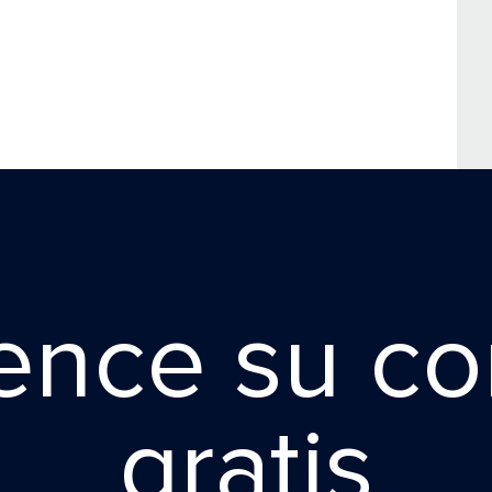
nce su co
gratis