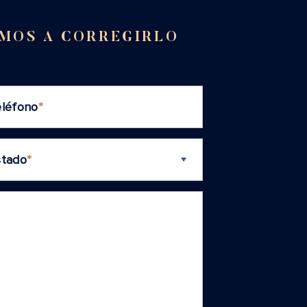
EMOS A CORREGIRLO
eléfono
*
stado
*