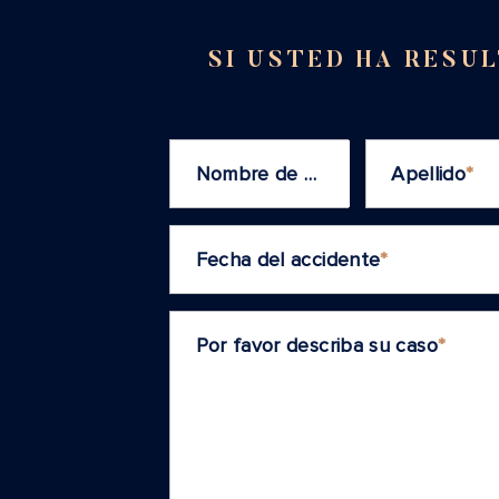
SI USTED HA RESU
Nombre de pila
*
Apellido
*
Fecha del accidente
*
Por favor describa su caso
*