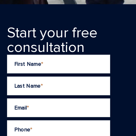
Start your frеe
consultation
First Name
*
Last Name
*
Email
*
Phone
*