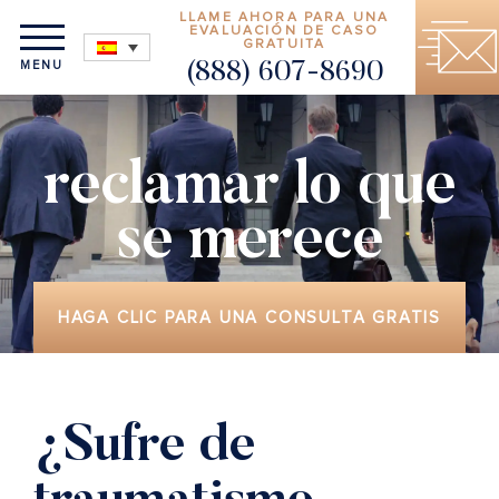
LLAME AHORA PARA UNA
EVALUACIÓN DE CASO
GRATUITA
MENU
(888) 607-8690
reclamar lo que
se merece
HAGA CLIC PARA UNA CONSULTA GRATIS
¿Sufre de