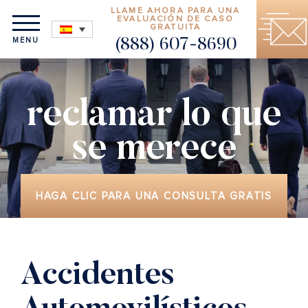
LLAME AHORA PARA UNA
EVALUACIÓN DE CASO
GRATUITA
MENU
(888) 607-8690
reclamar lo que
se merece
HAGA CLIC PARA UNA CONSULTA GRATIS
Accidentes