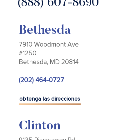
(888) 607-8690
Bethesda
7910 Woodmont Ave
#1250
Bethesda, MD 20814
(202) 464-0727
obtenga las direcciones
Clinton