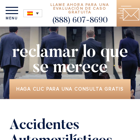
LLAME AHORA PARA UNA
EVALUACIÓN DE CASO
GRATUITA
MENU
(888) 607-8690
reclamar lo que
se merece
HAGA CLIC PARA UNA CONSULTA GRATIS
Accidentes