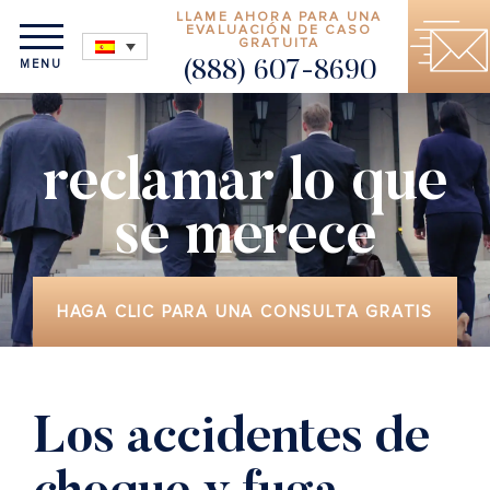
LLAME AHORA PARA UNA
EVALUACIÓN DE CASO
GRATUITA
MENU
(888) 607-8690
reclamar lo que
se merece
HAGA CLIC PARA UNA CONSULTA GRATIS
Los accidentes de