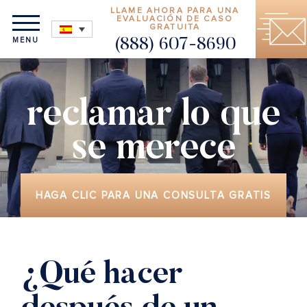
LLAME AHORA PARA UNA
EVALUACIÓN DE CASO
GRATUITA
MENU
(888) 607-8690
reclamar lo que
se merece
HAGA CLIC PARA UNA CONSULTA GRATIS
¿Qué hacer