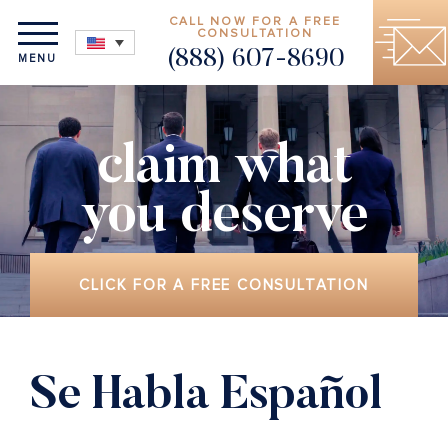
CALL NOW FOR A FREE
CONSULTATION
(888) 607-8690
MENU
claim what
you deserve
CLICK FOR A FREE CONSULTATION
Se Habla Español