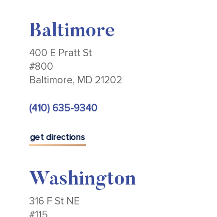
Baltimore
400 E Pratt St
#800
Baltimore, MD 21202
(410) 635-9340
get directions
Washington
316 F St NE
#115